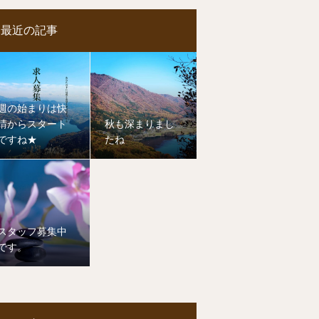
最近の記事
週の始まりは快
晴からスタート
秋も深まりまし
ですね★
たね
スタッフ募集中
です。