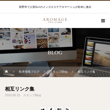
長野市で人気No1のメンズエステアロマージュが松本に進出
BLOG
松本情報ブログ
スタッフBlog
相互リンク集
相互リンク集
2020.06.15
スタッフBlog